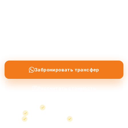
Частные трансферы из аэропортов Nevşehir и
Kayseri в Göreme, Ürgüp, Avanos и все
направления Cappadocia — а также услуги
такси по всему региону. Профессиональный
водитель, встреча в аэропорту и
отслеживание рейса включены.
Забронировать трансфер
Рассчитать стоимость
Встреча в аэропорту
Фиксированные детали бронирования
Бесплатная отмена
Поддержка 24/7