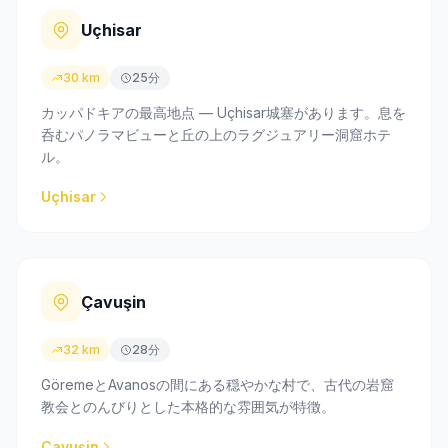
Uçhisar
30 km
25分
カッパドキアの最高地点 — Uçhisar城塞があります。息を
呑むパノラマビューと丘の上のラグジュアリー洞窟ホテ
ル。
Uçhisar
Çavuşin
32 km
28分
GöremeとAvanosの間にある穏やかな村で、古代の岩窟
教会とのんびりとした本格的な雰囲気が特徴。
Çavuşin