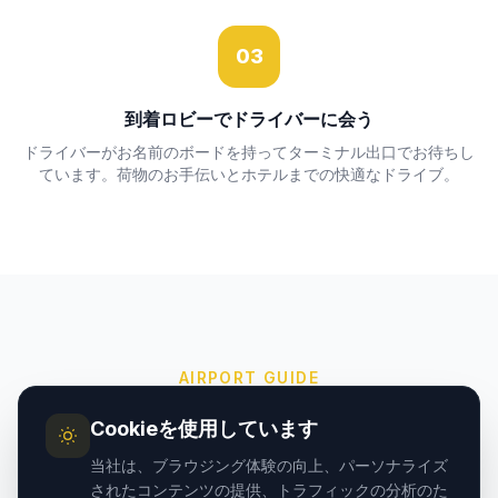
03
到着ロビーでドライバーに会う
ドライバーがお名前のボードを持ってターミナル出口でお待ちし
ています。荷物のお手伝いとホテルまでの快適なドライブ。
AIRPORT GUIDE
カッパドキア空港 vs カイセ
Cookieを使用しています
リ空港 — どちらを選ぶべき？
当社は、ブラウジング体験の向上、パーソナライズ
されたコンテンツの提供、トラフィックの分析のた