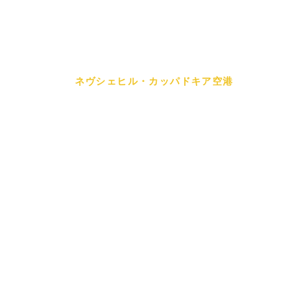
ネヴシェヒル・カッパドキア空港
カッパドキア空港
（NAV）からのプライベ
ート送迎
ネヴシェヒル・カッパドキア空港からGöreme、
Ürgüp、Avanos、Uçhisar、Çavuşin、Ortahisar、
Derinkuyu、Ihlara Valleyへのドアツードアプライ
ベート送迎。プロのドライバー、快適な車両、24
時間対応。