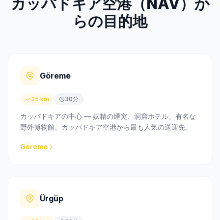
カッパドキア空港（NAV）か
らの目的地
Göreme
35 km
30分
カッパドキアの中心 — 妖精の煙突、洞窟ホテル、有名な
野外博物館。カッパドキア空港から最も人気の送迎先。
Göreme
Ürgüp