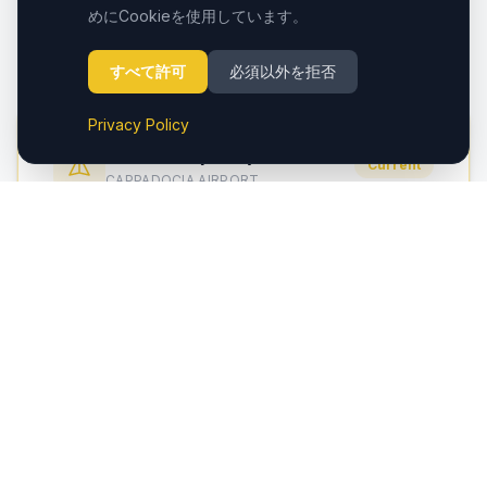
カッパドキア地域は2つの空港がサービスしています。比
めにCookieを使用しています。
較してみましょう：
すべて許可
必須以外を拒否
Privacy Policy
Nevsehir (NAV)
Current
CAPPADOCIA AIRPORT
Distance to Goreme
~35 km / 30 min
Flights
Seasonal / limited schedule
Advantage
Closest airport to Cappadocia
Kayseri (ASR)