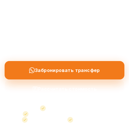
Частные трансферы из аэропортов Nevşehir и
Kayseri в Göreme, Ürgüp, Avanos и все
направления Cappadocia — а также услуги
такси по всему региону. Профессиональный
водитель, встреча в аэропорту и
отслеживание рейса включены.
Забронировать трансфер
Рассчитать стоимость
Встреча в аэропорту
Фиксированные детали бронирования
Бесплатная отмена
Поддержка 24/7