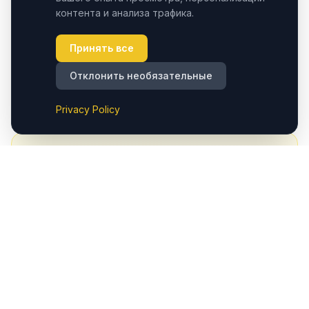
контента и анализа трафика.
Адрес
Принять все
Çavuşin/Avanos, регион Cappadocia – Nevşehir,
Турция
Отклонить необязательные
Посмотреть на Google Картах
→
Privacy Policy
4.9
· 180+ Google reviews
Had a smooth transfer?
A quick Google review helps fellow travelers find a
trusted Cappadocia transfer service.
Write a Review on Google
Book Next Transfer