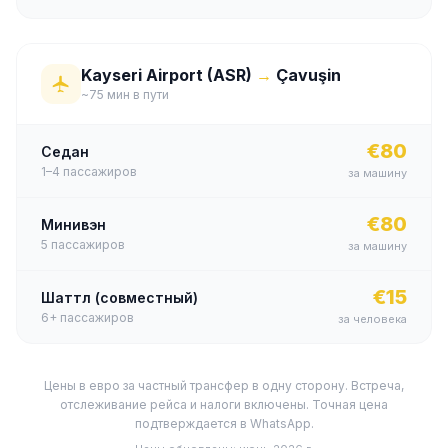
Kayseri Airport (ASR)
→
Çavuşin
~75 мин в пути
€80
Седан
1–4
пассажиров
за машину
€80
Минивэн
5
пассажиров
за машину
€15
Шаттл (совместный)
6+
пассажиров
за человека
Цены в евро за частный трансфер в одну сторону. Встреча,
отслеживание рейса и налоги включены. Точная цена
подтверждается в WhatsApp.