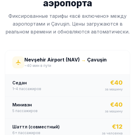
аэропорта
Фиксированные тарифы «всё включено» между
аэропортами и Çavuşin. Цены загружаются в
реальном времени и обновляются автоматически.
Nevşehir Airport (NAV)
→
Çavuşin
~40 мин в пути
€40
Седан
1–4
пассажиров
за машину
€40
Минивэн
5
пассажиров
за машину
€12
Шаттл (совместный)
6+
пассажиров
за человека