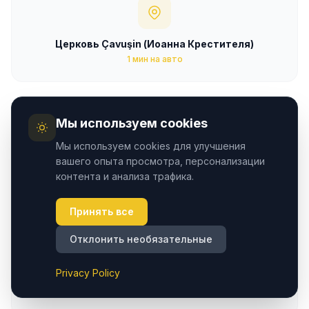
Церковь Çavuşin (Иоанна Крестителя)
1 мин на авто
Мы используем cookies
Мы используем cookies для улучшения
Музей под открытым небом Göreme
вашего опыта просмотра, персонализации
контента и анализа трафика.
5 мин на авто
Принять все
Отклонить необязательные
Privacy Policy
Гончарные мастерские Avanos
5 мин на авто