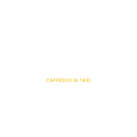
CAPPADOCIA TAXI
Такси Çavuşin
Надёжные поездки для вашего путешествия.
Ощутите комфортные и безупречные
перевозки с такси Çavuşin.