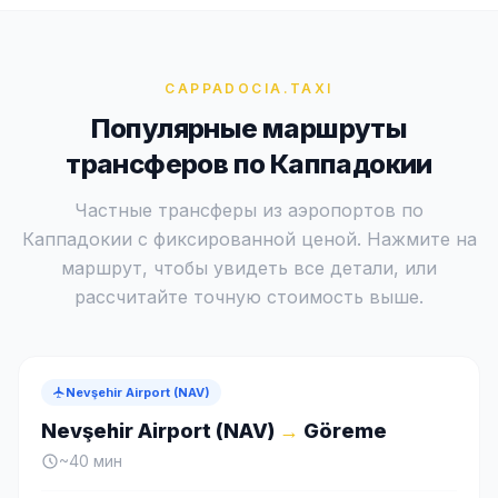
CAPPADOCIA
.TAXI
Популярные маршруты
трансферов по Каппадокии
Частные трансферы из аэропортов по
Каппадокии с фиксированной ценой. Нажмите на
маршрут, чтобы увидеть все детали, или
рассчитайте точную стоимость выше.
Nevşehir Airport (NAV)
Nevşehir Airport (NAV)
→
Göreme
~
40
мин