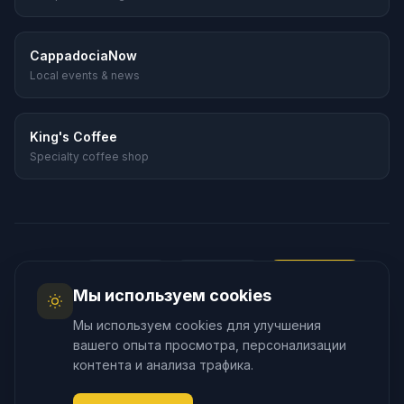
CappadociaNow
Local events & news
King's Coffee
Specialty coffee shop
Язык
:
🇬🇧
English
🇹🇷
Türkçe
🇷🇺
Русский
Мы используем cookies
🇰🇷
한국어
🇯🇵
日本語
🇪🇸
Español
Мы используем cookies для улучшения
🇲🇾
Bahasa Melayu
вашего опыта просмотра, персонализации
контента и анализа трафика.