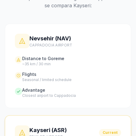
se compara Kayseri:
Nevsehir (NAV)
CAPPADOCIA AIRPORT
Distance to Goreme
~35 km / 30 min
Flights
Seasonal / limited schedule
Advantage
Closest airport to Cappadocia
Kayseri (ASR)
Current