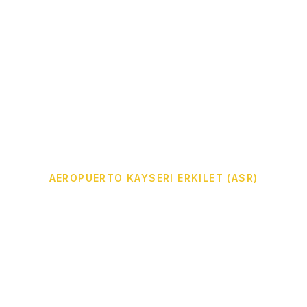
AEROPUERTO KAYSERI ERKILET (ASR)
Traslado Privado del
Aeropuerto de Kayseri
a Cappadocia
Traslado privado cómodo desde el Aeropuerto de