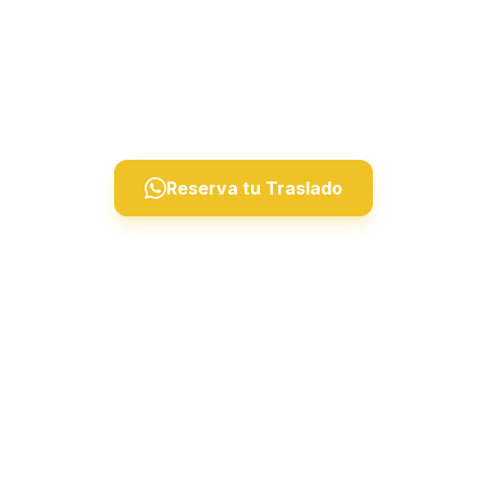
Kayseri a Göreme, Ürgüp, Avanos, Uçhisar,
Çavuşin y Ortahisar. Conductores profesionales,
vehículos modernos, disponible 24/7 para todos
los horarios de vuelo.
Reserva tu Traslado