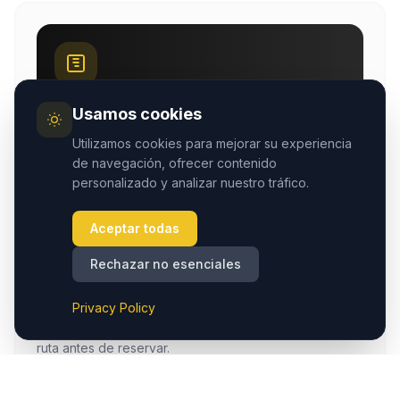
Consulta tu precio exacto
Usamos cookies
Tarifas instantáneas de traslado y taxi con mapa
en vivo: elige tu ruta y pasajeros.
Utilizamos cookies para mejorar su experiencia
de navegación, ofrecer contenido
Abrir calculadora de tarifas
personalizado y analizar nuestro tráfico.
Aceptar todas
GUÍAS DE RUTA
Planifica tu traslado en
Rechazar no esenciales
Capadocia
Privacy Policy
Compara aeropuertos, taxis por localidad y guías de
ruta antes de reservar.