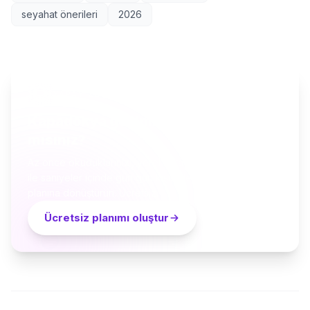
seyahat önerileri
2026
YAPAY ZEKÂ SEYAHAT PLANLAYICI
Kapadokya geziniz için hazır
mısınız?
Az önce okuduklarınızı, yerel küratörler ve yapay zekâ
ile saniyeler içinde gün gün kişiselleştirilmiş bir seyahat
planına dönüştürün. Ücretsiz.
Ücretsiz planımı oluştur