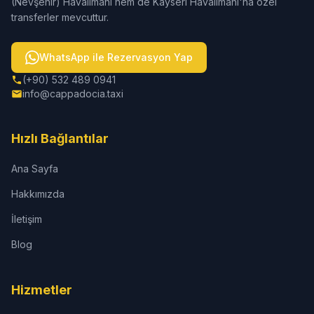
(Nevşehir) Havalimanı hem de Kayseri Havalimanı'na özel
transferler mevcuttur.
WhatsApp ile Rezervasyon Yap
(+90) 532 489 0941
info@cappadocia.taxi
Hızlı Bağlantılar
Ana Sayfa
Hakkımızda
İletişim
Blog
Hizmetler