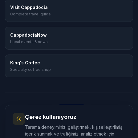
Visit Cappadocia
Complete travel guide
CappadociaNow
Local events & news
King's Coffee
Specialty coffee shop
Dil
:
🇬🇧
English
🇹🇷
Türkçe
🇷🇺
Русский
Çerez kullanıyoruz
🇰🇷
한국어
🇯🇵
日本語
🇪🇸
Español
Tarama deneyiminizi geliştirmek, kişiselleştirilmiş
🇲🇾
Bahasa Melayu
içerik sunmak ve trafiğimizi analiz etmek için