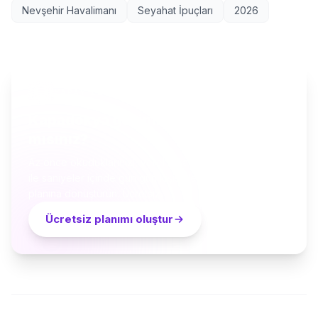
Nevşehir Havalimanı
Seyahat İpuçları
2026
YAPAY ZEKÂ SEYAHAT PLANLAYICI
Kapadokya geziniz için hazır
mısınız?
Az önce okuduklarınızı, yerel küratörler ve yapay zekâ
ile saniyeler içinde gün gün kişiselleştirilmiş bir seyahat
planına dönüştürün. Ücretsiz.
Ücretsiz planımı oluştur