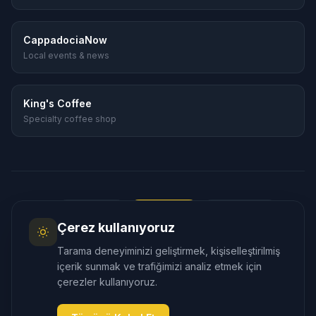
CappadociaNow
Local events & news
King's Coffee
Specialty coffee shop
Dil
:
🇬🇧
English
🇹🇷
Türkçe
🇷🇺
Русский
Çerez kullanıyoruz
🇰🇷
한국어
🇯🇵
日本語
🇪🇸
Español
Tarama deneyiminizi geliştirmek, kişiselleştirilmiş
🇲🇾
Bahasa Melayu
içerik sunmak ve trafiğimizi analiz etmek için
çerezler kullanıyoruz.