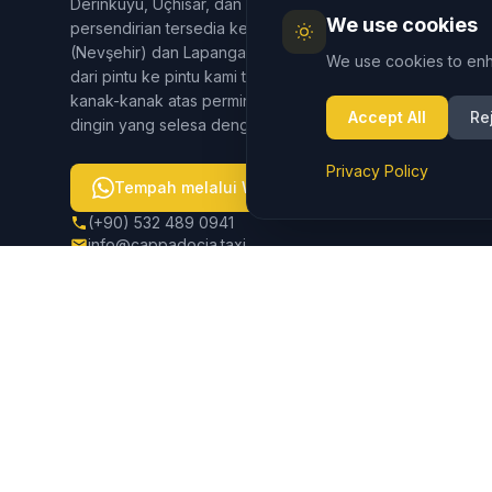
Derinkuyu, Uçhisar, dan Ortahisar. Selain itu, pemindahan
We use cookies
persendirian tersedia ke Lapangan Terbang Cappadocia
(Nevşehir) dan Lapangan Terbang Kayseri. Perkhidmatan
We use cookies to enh
dari pintu ke pintu kami termasuk bantuan bagasi, kerusi
kanak-kanak atas permintaan, dan kenderaan berhawa
Accept All
Re
dingin yang selesa dengan WiFi.
Privacy Policy
Tempah melalui WhatsApp
(+90) 532 489 0941
info@cappadocia.taxi
Explore More
Visit Cappadocia
Complete travel guide