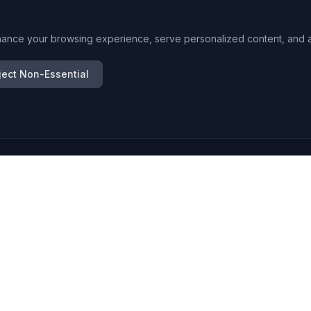
ance your browsing experience, serve personalized content, and ana
ject Non-Essential
CappadociaNow
Local events & news