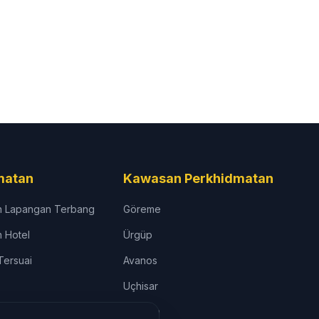
matan
Kawasan Perkhidmatan
 Lapangan Terbang
Göreme
 Hotel
Ürgüp
ersuai
Avanos
Uçhisar
Çavuşin