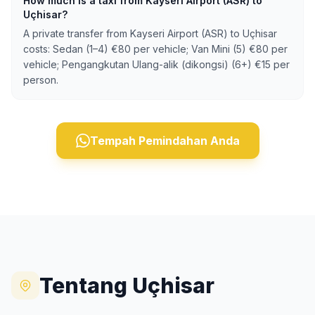
How much is a taxi from Kayseri Airport (ASR) to
Uçhisar?
A private transfer from Kayseri Airport (ASR) to Uçhisar
costs: Sedan (1–4) €80 per vehicle; Van Mini (5) €80 per
vehicle; Pengangkutan Ulang-alik (dikongsi) (6+) €15 per
person.
Tempah Pemindahan Anda
Tentang Uçhisar