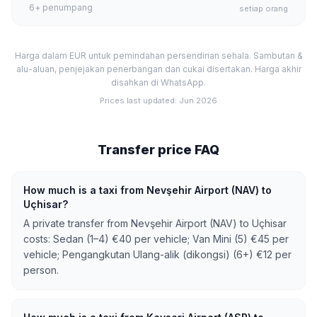
6+
penumpang
setiap orang
Harga dalam EUR untuk pemindahan persendirian sehala. Sambutan &
alu-aluan, penjejakan penerbangan dan cukai disertakan. Harga akhir
disahkan di WhatsApp.
Prices last updated
:
Jun 2026
Transfer price FAQ
How much is a taxi from Nevşehir Airport (NAV) to
Uçhisar?
A private transfer from Nevşehir Airport (NAV) to Uçhisar
costs: Sedan (1–4) €40 per vehicle; Van Mini (5) €45 per
vehicle; Pengangkutan Ulang-alik (dikongsi) (6+) €12 per
person.