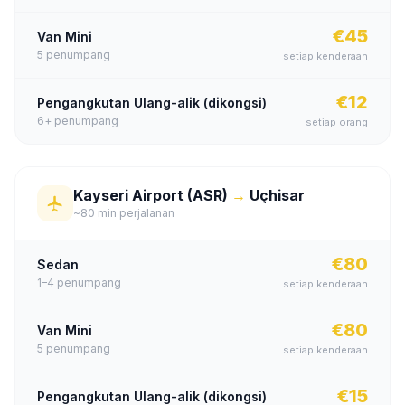
€45
Van Mini
5
penumpang
setiap kenderaan
€12
Pengangkutan Ulang-alik (dikongsi)
6+
penumpang
setiap orang
Kayseri Airport (ASR)
→
Uçhisar
~80 min perjalanan
€80
Sedan
1–4
penumpang
setiap kenderaan
€80
Van Mini
5
penumpang
setiap kenderaan
€15
Pengangkutan Ulang-alik (dikongsi)