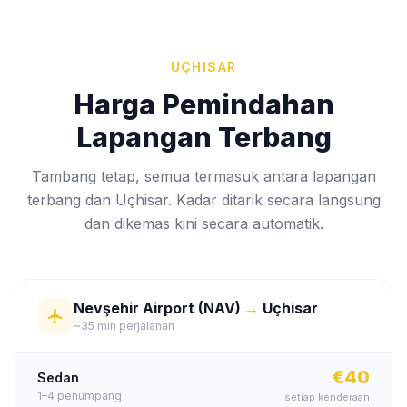
UÇHISAR
Harga Pemindahan
Lapangan Terbang
Tambang tetap, semua termasuk antara lapangan
terbang dan Uçhisar. Kadar ditarik secara langsung
dan dikemas kini secara automatik.
Nevşehir Airport (NAV)
→
Uçhisar
~35 min perjalanan
€40
Sedan
1–4
penumpang
setiap kenderaan