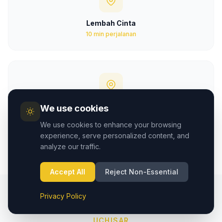
Lembah Cinta
10 min perjalanan
Kubu Ortahisar
We use cookies
12 min perjalanan
We use cookies to enhance your browsing
experience, serve personalized content, and
analyze our traffic.
Accept All
Reject Non-Essential
Privacy Policy
UÇHISAR