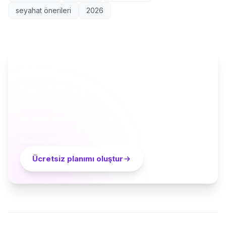
seyahat önerileri
2026
YAPAY ZEKÂ SEYAHAT PLANLAYICI
Kapadokya geziniz için hazır
mısınız?
Az önce okuduklarınızı, yerel küratörler ve yapay zekâ
ile saniyeler içinde gün gün kişiselleştirilmiş bir seyahat
planına dönüştürün. Ücretsiz.
Ücretsiz planımı oluştur