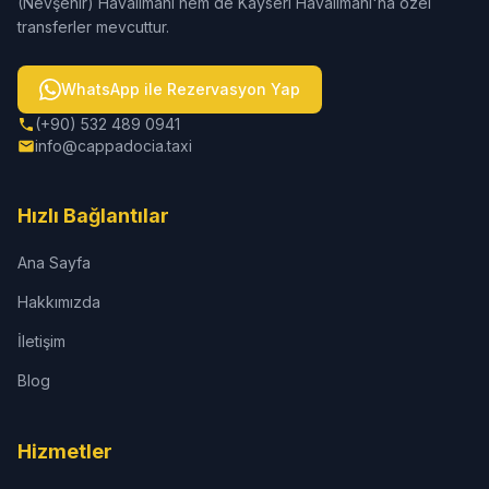
(Nevşehir) Havalimanı hem de Kayseri Havalimanı'na özel
transferler mevcuttur.
WhatsApp ile Rezervasyon Yap
(+90) 532 489 0941
info@cappadocia.taxi
Hızlı Bağlantılar
Ana Sayfa
Hakkımızda
İletişim
Blog
Hizmetler