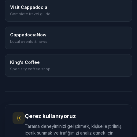
Visit Cappadocia
Complete travel guide
CappadociaNow
Local events & news
King's Coffee
Specialty coffee shop
Dil
:
🇬🇧
English
🇹🇷
Türkçe
🇷🇺
Русский
Çerez kullanıyoruz
🇰🇷
한국어
🇯🇵
日本語
🇪🇸
Español
Tarama deneyiminizi geliştirmek, kişiselleştirilmiş
🇲🇾
Bahasa Melayu
içerik sunmak ve trafiğimizi analiz etmek için