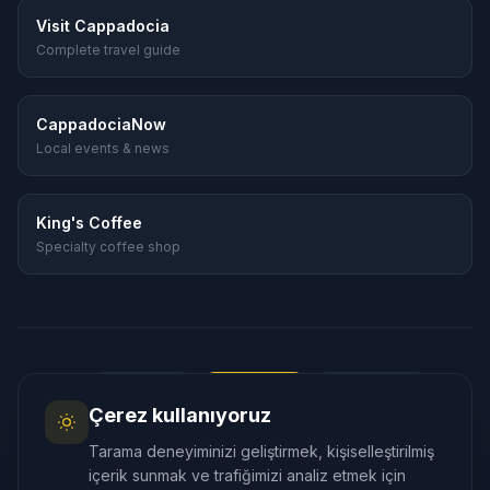
Visit Cappadocia
Complete travel guide
CappadociaNow
Local events & news
King's Coffee
Specialty coffee shop
Dil
:
🇬🇧
English
🇹🇷
Türkçe
🇷🇺
Русский
Çerez kullanıyoruz
🇰🇷
한국어
🇯🇵
日本語
🇪🇸
Español
Tarama deneyiminizi geliştirmek, kişiselleştirilmiş
🇲🇾
Bahasa Melayu
içerik sunmak ve trafiğimizi analiz etmek için