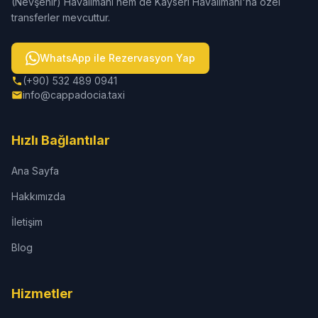
(Nevşehir) Havalimanı hem de Kayseri Havalimanı'na özel
transferler mevcuttur.
WhatsApp ile Rezervasyon Yap
(+90) 532 489 0941
info@cappadocia.taxi
Hızlı Bağlantılar
Ana Sayfa
Hakkımızda
İletişim
Blog
Hizmetler