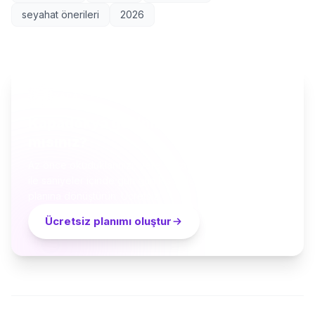
seyahat önerileri
2026
YAPAY ZEKÂ SEYAHAT PLANLAYICI
Kapadokya geziniz için hazır
mısınız?
Az önce okuduklarınızı, yerel küratörler ve yapay zekâ
ile saniyeler içinde gün gün kişiselleştirilmiş bir seyahat
planına dönüştürün. Ücretsiz.
Ücretsiz planımı oluştur